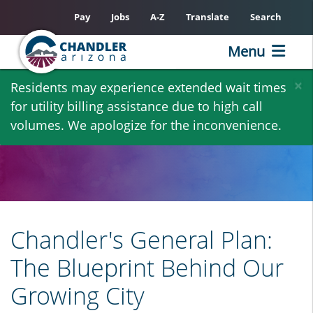
Pay
Jobs
A-Z
Translate
Search
Menu
Skip
×
Residents may experience extended wait times
to
for utility billing assistance due to high call
main
volumes. We apologize for the inconvenience.
content
Chandler's General Plan:
The Blueprint Behind Our
Growing City